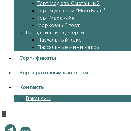
Торт Медово-Сметанный
Торт муссовый “МонтБлан”
Торт Маракуйя
Морковный торт
Праздничные десерты
Пасхальный кекс
Пасхальные мини кексы
Сертификаты
Корпоративным клиентам
Контакты
Вакансии
0