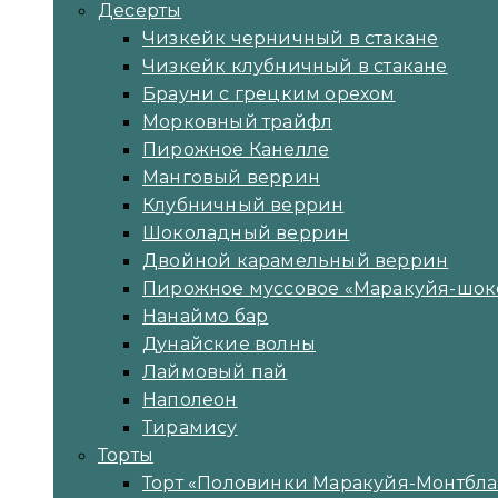
Десерты
Чизкейк черничный в стакане
Чизкейк клубничный в стакане
Брауни с грецким орехом
Морковный трайфл
Пирожное Канелле
Манговый веррин
Клубничный веррин
Шоколадный веррин
Двойной карамельный веррин
Пирожное муссовое «Маракуйя-шок
Нанаймо бар
Дунайские волны
Лаймовый пай
Наполеон
Тирамису
Торты
Торт «Половинки Маракуйя-Монтбла