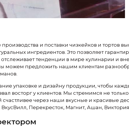
роизводства и поставки чизкейков и тортов выс
туральных ингредиентов. Это позволяет гаранти
 отслеживает тенденции в мире кулинарии и вне
мы можем предложить нашим клиентам разнообра
манов.
ние упаковке и дизайну продукции, чтобы кажд
вал восторг у клиентов. Мы стремимся не только
й счастливее через наши вкусные и красивые д
ВкусВилл, Перекресток, Магнит, Ашан, Виктория 
ректором