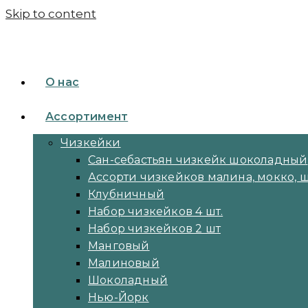
Skip to content
О нас
Ассортимент
Чизкейки
Сан-себастьян чизкейк шоколадный
Ассорти чизкейков малина, мокко, 
Клубничный
Набор чизкейков 4 шт.
Набор чизкейков 2 шт
Манговый
Малиновый
Шоколадный
Нью-Йорк